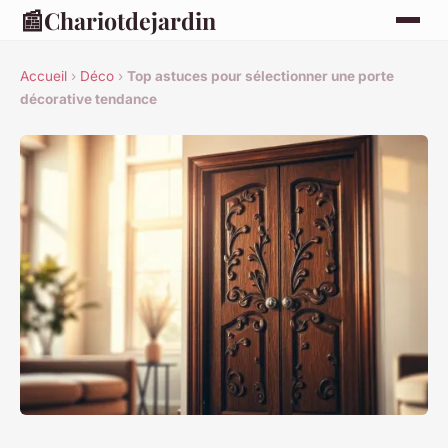
📰
Chariotdejardin
Accueil
›
Déco
›
Top astuces pour sélectionner une porte
décorative tendance