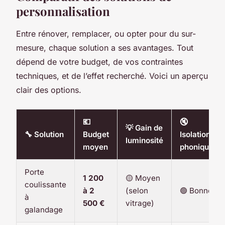
personnalisation
Entre rénover, remplacer, ou opter pour du sur-
mesure, chaque solution a ses avantages. Tout
dépend de votre budget, de vos contraintes
techniques, et de l’effet recherché. Voici un aperçu
clair des options.
💶
🔇
💡 Gain de
🔧 Solution
Budget
Isolation
luminosité
moyen
phonique
Porte
1 200
🟡 Moyen
coulissante
à 2
(selon
🟢 Bonne
à
500 €
vitrage)
galandage