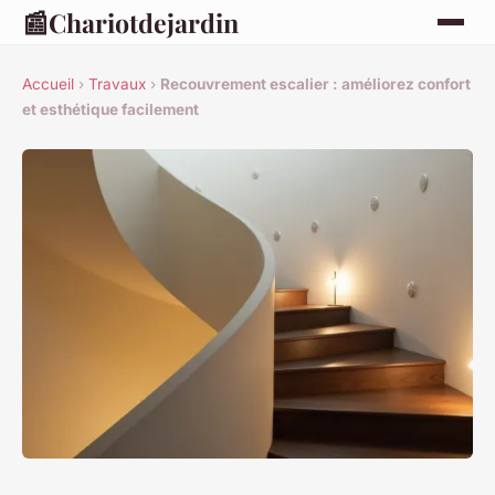
📰
Chariotdejardin
Accueil
›
Travaux
›
Recouvrement escalier : améliorez confort
et esthétique facilement