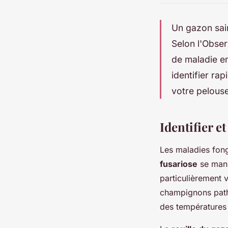
Un gazon sai
Selon l'Obser
de maladie e
identifier ra
votre pelous
Identifier e
Les maladies fong
fusariose
se mani
particulièrement 
champignons path
des températures