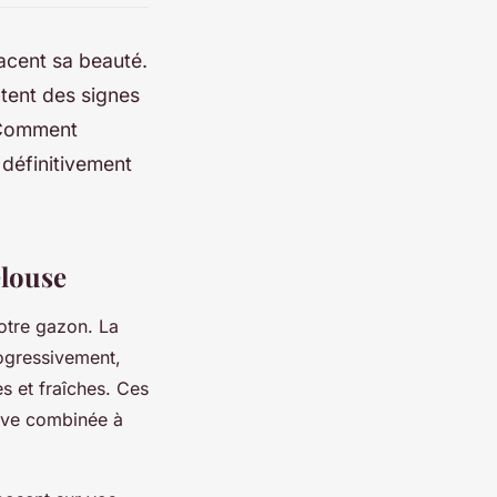
acent sa beauté.
tent des signes
. Comment
 définitivement
elouse
otre gazon. La
rogressivement,
s et fraîches. Ces
ive combinée à