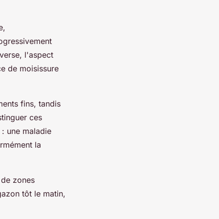
e,
rogressivement
verse, l'aspect
ce de moisissure
ents fins, tandis
stinguer ces
: une maladie
ormément la
n de zones
azon tôt le matin,