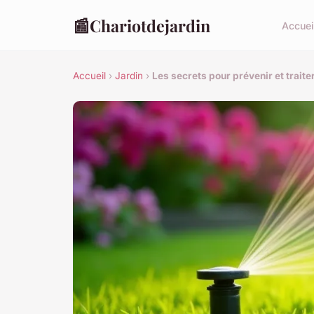
📰
Chariotdejardin
Accuei
Accueil
›
Jardin
›
Les secrets pour prévenir et trait