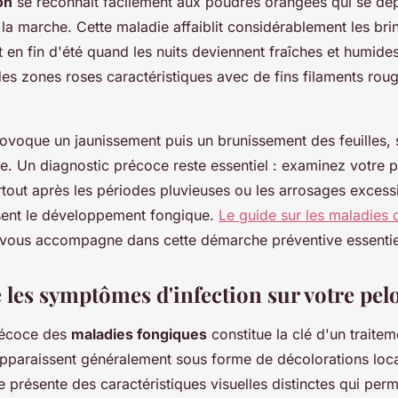
on
se reconnaît facilement aux poudres orangées qui se dé
la marche. Cette maladie affaiblit considérablement les bri
 en fin d'été quand les nuits deviennent fraîches et humides.
des zones roses caractéristiques avec de fins filaments roug
ovoque un jaunissement puis un brunissement des feuilles,
e. Un diagnostic précoce reste essentiel : examinez votre 
rtout après les périodes pluvieuses ou les arrosages excessi
isent le développement fongique.
Le guide sur les maladies
vous accompagne dans cette démarche préventive essentie
 les symptômes d'infection sur votre pel
précoce des
maladies fongiques
constitue la clé d'un traitem
pparaissent généralement sous forme de décolorations loca
 présente des caractéristiques visuelles distinctes qui perm