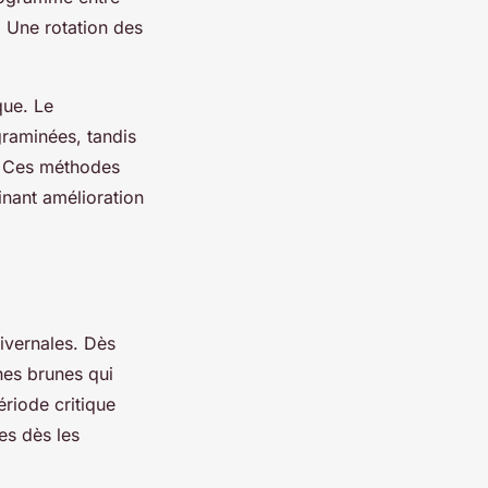
. Une rotation des
que. Le
graminées, tandis
s. Ces méthodes
inant amélioration
ivernales. Dès
hes brunes qui
riode critique
es dès les