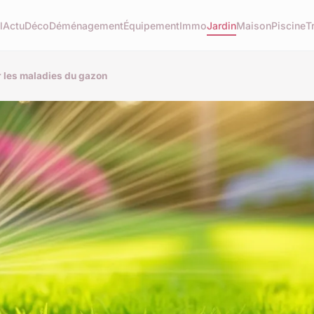
l
Actu
Déco
Déménagement
Équipement
Immo
Jardin
Maison
Piscine
T
er les maladies du gazon