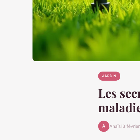
JARDIN
Les secr
maladi
A
Anaïs
13 févrie