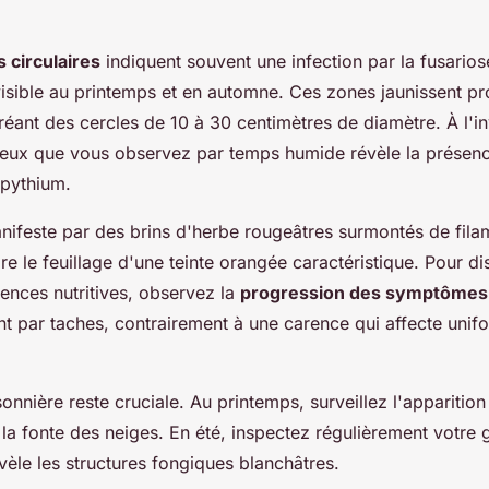
 circulaires
indiquent souvent une infection par la fusarios
visible au printemps et en automne. Ces zones jaunissent p
réant des cercles de 10 à 30 centimètres de diamètre. À l'in
nneux que vous observez par temps humide révèle la présen
 pythium.
anifeste par des brins d'herbe rougeâtres surmontés de filam
ore le feuillage d'une teinte orangée caractéristique. Pour di
rences nutritives, observez la
progression des symptômes
t par taches, contrairement à une carence qui affecte unif
onnière reste cruciale. Au printemps, surveillez l'apparitio
la fonte des neiges. En été, inspectez régulièrement votre g
vèle les structures fongiques blanchâtres.