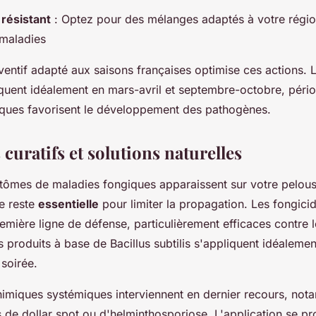
 résistant
: Optez pour des mélanges adaptés à votre régio
 maladies
ventif adapté aux saisons françaises optimise ces actions. 
iquent idéalement en mars-avril et septembre-octobre, péri
iques favorisent le développement des pathogènes.
curatifs et solutions naturelles
tômes de maladies fongiques apparaissent sur votre pelous
de reste
essentielle
pour limiter la propagation. Les fongici
remière ligne de défense, particulièrement efficaces contre 
es produits à base de Bacillus subtilis s'appliquent idéaleme
 soirée.
himiques systémiques interviennent en dernier recours, not
s de dollar spot ou d'helminthosporiose. L'application se 