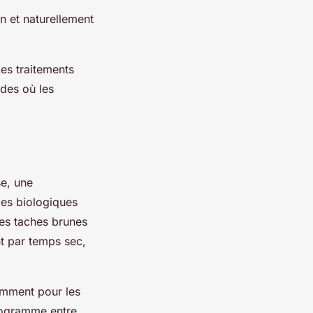
n et naturellement
Les traitements
odes où les
e, une
des biologiques
les taches brunes
nt par temps sec,
amment pour les
programme entre