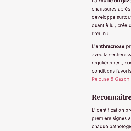
La
rouille du gaz
chaussures après 
développe surtout
quant à lui, crée 
l'œil nu.
L'
anthracnose
pr
avec la sécheress
régulièrement, su
conditions favor
Pelouse & Gazon
Reconnaître
L'identification 
premiers signes a
chaque pathologie