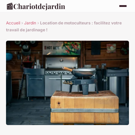
📰
Chariotdejardin
Accueil
›
Jardin
›
Location de motoculteurs : facilitez votre
travail de jardinage !