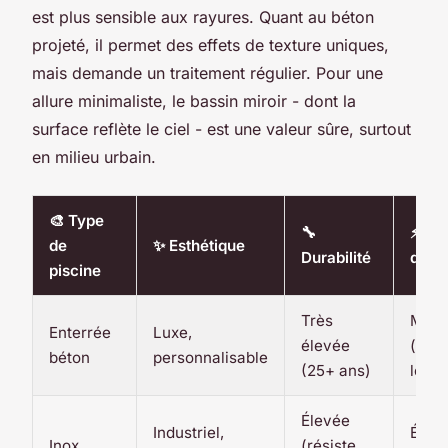
est plus sensible aux rayures. Quant au béton
projeté, il permet des effets de texture uniques,
mais demande un traitement régulier. Pour une
allure minimaliste, le bassin miroir - dont la
surface reflète le ciel - est une valeur sûre, surtout
en milieu urbain.
🎨 Type
🔧
⚡ Fac
de
✨ Esthétique
Durabilité
d'ins
piscine
Très
Moy
Enterrée
Luxe,
élevée
(chan
béton
personnalisable
(25+ ans)
long)
Élevée
Industriel,
Élev
Inox
(résiste