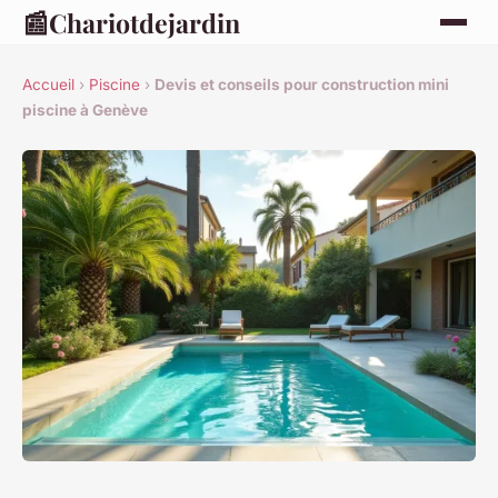
📰
Chariotdejardin
Accueil
›
Piscine
›
Devis et conseils pour construction mini
piscine à Genève