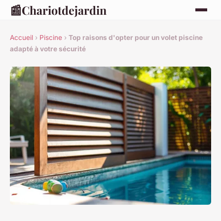
📰
Chariotdejardin
Accueil
›
Piscine
›
Top raisons d'opter pour un volet piscine
adapté à votre sécurité