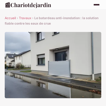
📰
Chariotdejardin
Accueil
›
Travaux
›
Le batardeau anti-inondation : la solution
fiable contre les eaux de crue