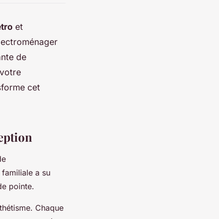
étro
et
électroménager
ante de
 votre
sforme cet
ception
de
familiale a su
de pointe.
esthétisme. Chaque