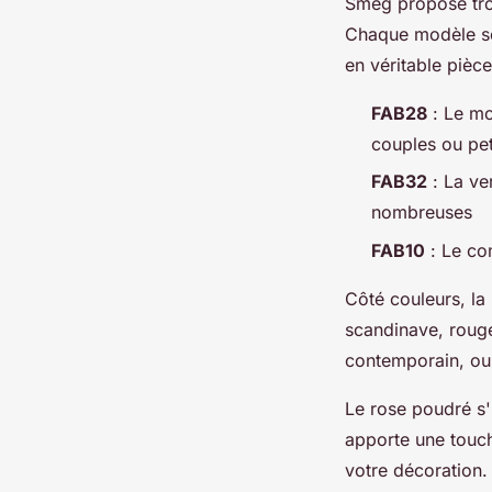
Smeg propose tr
Chaque modèle se 
en véritable pièc
FAB28
: Le mo
couples ou pet
FAB32
: La ve
nombreuses
FAB10
: Le co
Côté couleurs, la
scandinave, rouge
contemporain, ou 
Le rose poudré s'
apporte une touche
votre décoration.