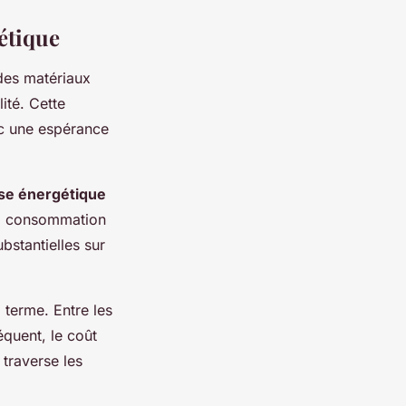
gétique
 des matériaux
ité. Cette
c une espérance
se énergétique
la consommation
bstantielles sur
 terme. Entre les
quent, le coût
 traverse les