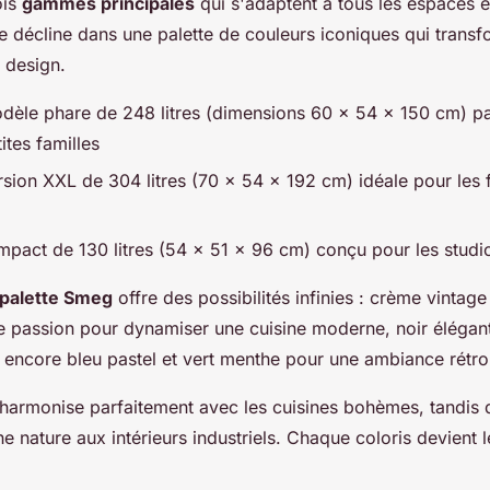
ois
gammes principales
qui s'adaptent à tous les espaces e
décline dans une palette de couleurs iconiques qui transf
e design.
dèle phare de 248 litres (dimensions 60 x 54 x 150 cm) par
ites familles
rsion XXL de 304 litres (70 x 54 x 192 cm) idéale pour les 
mpact de 130 litres (54 x 51 x 96 cm) conçu pour les studi
palette Smeg
offre des possibilités infinies : crème vintage
 passion pour dynamiser une cuisine moderne, noir élégant
encore bleu pastel et vert menthe pour une ambiance rétro
harmonise parfaitement avec les cuisines bohèmes, tandis q
 nature aux intérieurs industriels. Chaque coloris devient l