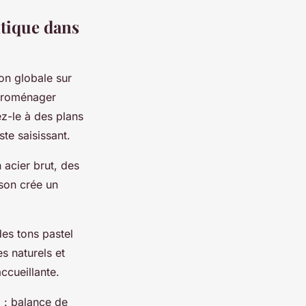
tique dans
on globale sur
ctroménager
ez-le à des plans
te saisissant.
 acier brut, des
ison crée un
es tons pastel
s naturels et
ccueillante.
 : balance de