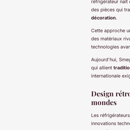
réfrigérateur naît
des pièces qui tra
décoration
.
Cette approche un
des matériaux riva
technologies avan
Aujourd'hui, Smeg 
qui allient
traditi
internationale exi
Design rétr
mondes
Les réfrigérateur
innovations techn