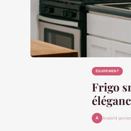
ÉQUIPEMENT
Frigo s
éléganc
A
Anaïs
14 janvie