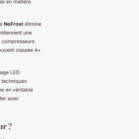
ées en matière
me
NoFrost
élimine
intiennent une
es compresseurs
ouvent classée A+
irage LED
s techniques
e en véritable
ter avec
ur ?