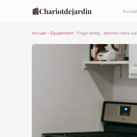
📰
Chariotdejardin
Accuei
Accueil
›
Équipement
›
Frigo smeg : enlivez votre cu