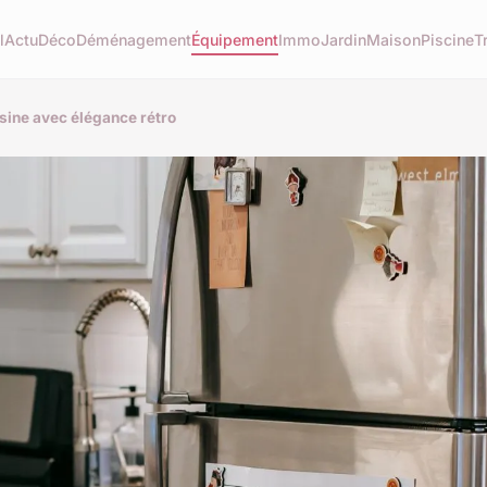
l
Actu
Déco
Déménagement
Équipement
Immo
Jardin
Maison
Piscine
T
isine avec élégance rétro