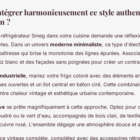
égrer harmonieusement ce style authen
n ?
n réfrigérateur Smeg dans votre cuisine demande une réflexi
yles. Dans un univers
moderne minimaliste
, ce type d'éle
maîtresse qui brise la monotonie des lignes épurées. Associ
rtz blanc et des façades sans poignées pour créer un contras
industrielle
, mariez votre frigo coloré avec des éléments en
ues ouvertes et un îlot central en béton ciré. Cette combina
 entre chaleur vintage et esthétique urbaine contemporaine.
ve
se prête magnifiquement à cette approche. Optez pour d
dré ou le vert d'eau, accompagnés de bois clair, de textile
cuivre rosé. L'ensemble dégage une atmosphère douce et a
ce vintage complète, complétez avec des accessoires rétro