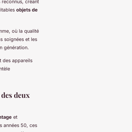
s reconnus, créant
ritables
objets de
mme, où la qualité
ns soignées et les
n génération.
t des appareils
ntèle
 des deux
ntage
et
es années 50, ces