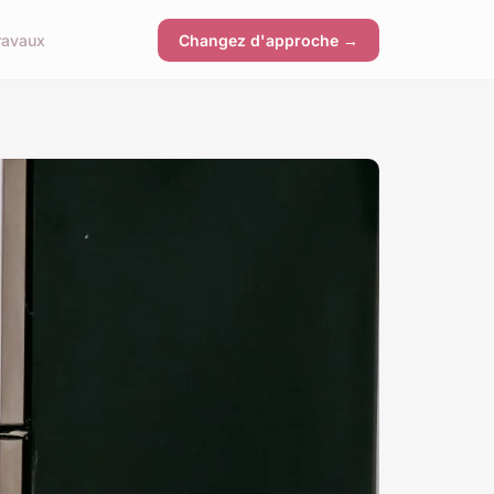
ravaux
Changez d'approche →