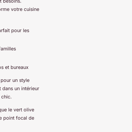
t besoins.
orme votre cuisine
fait pour les
familles
os et bureaux
 pour un style
 dans un intérieur
 chic.
ue le vert olive
e point focal de