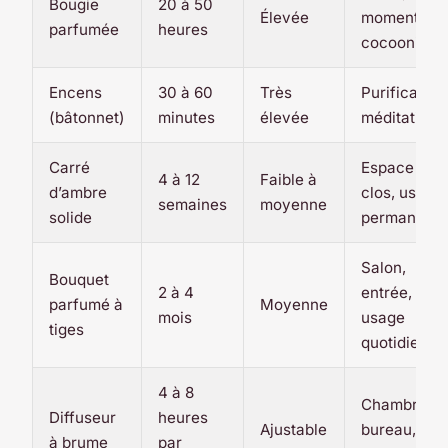
Bougie
20 à 50
Élevée
moment
parfumée
heures
cocooning
Encens
30 à 60
Très
Purification
(bâtonnet)
minutes
élevée
méditation
Carré
Espace
4 à 12
Faible à
d’ambre
clos, usage
semaines
moyenne
solide
permanent
Salon,
Bouquet
2 à 4
entrée,
parfumé à
Moyenne
mois
usage
tiges
quotidien
4 à 8
Chambre,
Diffuseur
heures
Ajustable
bureau,
à brume
par