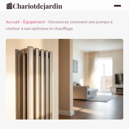
📰
Chariotdejardin
Accueil
›
Équipement
›
Découvrez comment une pompe à
chaleur à eau optimise le chauffage