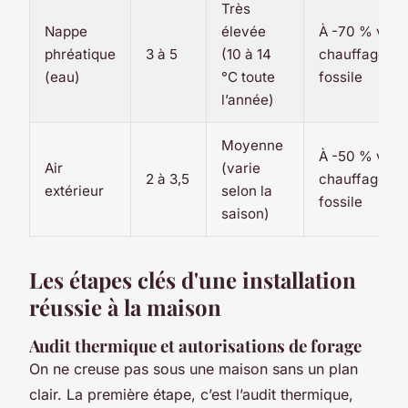
Très
Nappe
élevée
À -70 % vs
phréatique
3 à 5
(10 à 14
chauffage
(eau)
°C toute
fossile
l’année)
Moyenne
À -50 % vs
Air
(varie
2 à 3,5
chauffage
extérieur
selon la
fossile
saison)
Les étapes clés d'une installation
réussie à la maison
Audit thermique et autorisations de forage
On ne creuse pas sous une maison sans un plan
clair. La première étape, c’est l’audit thermique,