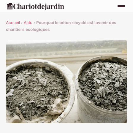
📰
Chariotdejardin
Accueil
›
Actu
›
Pourquoi le béton recyclé est lavenir des
chantiers écologiques