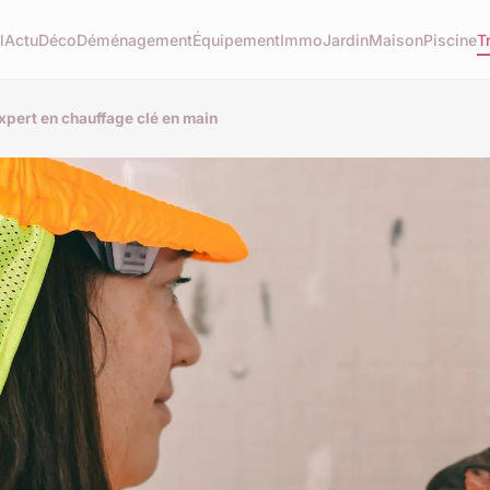
l
Actu
Déco
Déménagement
Équipement
Immo
Jardin
Maison
Piscine
T
xpert en chauffage clé en main