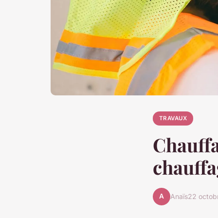
TRAVAUX
Chauffa
chauffa
A
Anaïs
22 octob