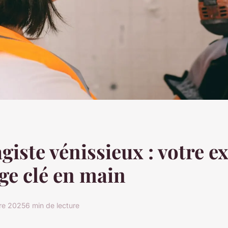
giste vénissieux : votre e
ge clé en main
re 2025
6 min de lecture