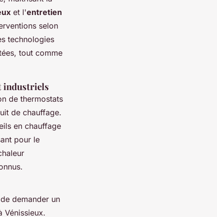
eux
et l'
entretien
erventions selon
Les technologies
itées, tout comme
 industriels
ion de thermostats
uit de chauffage.
eils en chauffage
ant pour le
chaleur
connus.
é de demander un
à Vénissieux.