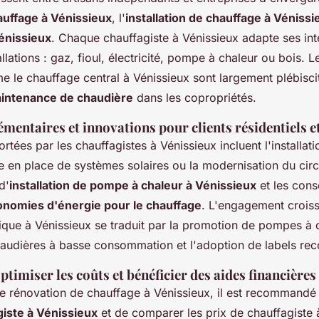
auffage à Vénissieux
, l'
installation de chauffage à Vénissi
énissieux
. Chaque chauffagiste à Vénissieux adapte ses int
allations : gaz, fioul, électricité, pompe à chaleur ou bois. 
 le chauffage central à Vénissieux sont largement plébisc
intenance de chaudière
dans les copropriétés.
mentaires et innovations pour clients résidentiels et
rtées par les chauffagistes à Vénissieux incluent l'installat
e en place de systèmes solaires ou la modernisation du circ
d'
installation de pompe à chaleur à Vénissieux
et les cons
nomies d'énergie pour le chauffage
. L'engagement croiss
que à Vénissieux se traduit par la promotion de pompes à 
haudières à basse consommation et l'adoption de labels re
ptimiser les coûts et bénéficier des aides financières
de rénovation de chauffage à Vénissieux, il est recommand
giste à Vénissieux
et de comparer les prix de chauffagiste 