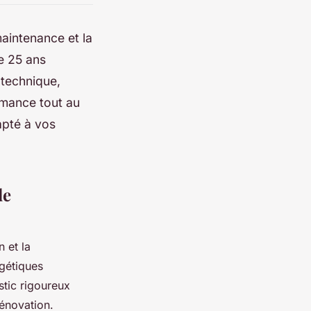
 maintenance et la
e 25 ans
 technique,
rmance tout au
apté à vos
de
n et la
gétiques
stic rigoureux
rénovation.