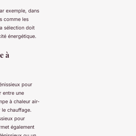
Par exemple, dans
ues comme les
 sélection doit
cité énergétique.
e à
énissieux pour
r entre une
pe à chaleur air-
 le chauffage.
ssieux pour
ermet également
 Vénissieux ou un