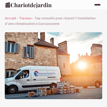
📰
Chariotdejardin
Accueil
›
Travaux
›
Top conseils pour réussir l'installation
d'une climatisation à Carcassonne