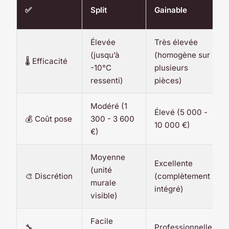
✅
Split
Gainable
Élevée
Très élevée
(jusqu’à
(homogène sur
🌡️ Efficacité
-10°C
plusieurs
ressenti)
pièces)
Modéré (1
Élevé (5 000 -
💰 Coût pose
300 - 3 600
10 000 €)
€)
Moyenne
Excellente
(unité
🎨 Discrétion
(complètement
murale
intégré)
visible)
Facile
🔧
Professionnelle